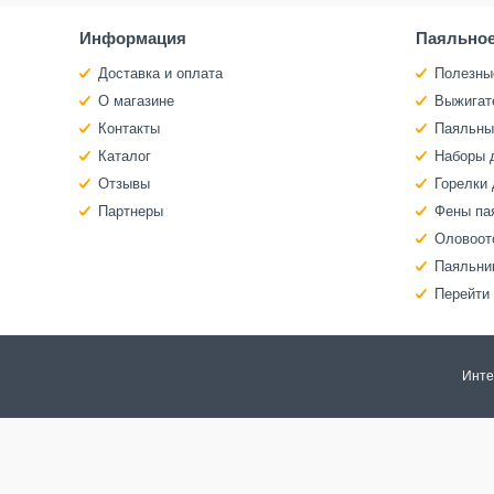
Информация
Паяльное
Доставка и оплата
Полезны
О магазине
Выжигат
Контакты
Паяльны
Каталог
Наборы 
Отзывы
Горелки 
Партнеры
Фены па
Оловоот
Паяльни
Перейти