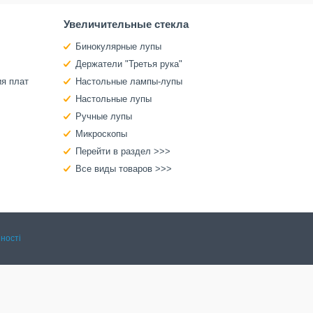
Увеличительные стекла
Бинокулярные лупы
Держатели "Третья рука"
ия плат
Настольные лампы-лупы
Настольные лупы
Ручные лупы
Микроскопы
Перейти в раздел >>>
Все виды товаров >>>
ності