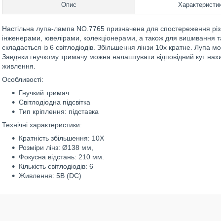
Опис
Характеристи
Настільна лупа-лампа NO.7765 призначена для спостереження різ
інженерами, ювелірами, колекціонерами, а також для вишивання т
складається із 6 світлодіодів. Збільшення лінзи 10х кратне. Лупа 
Завдяки гнучкому тримачу можна налаштувати відповідний кут нах
живлення.
Особливості:
Гнучкий тримач
Світлодіодна підсвітка
Тип кріплення: підставка
Технічні характеристики:
Кратність збільшення: 10X
Розміри лінз: Ø138 мм,
Фокусна відстань: 210 мм.
Кількість світлодіодів: 6
Живлення: 5В (DC)