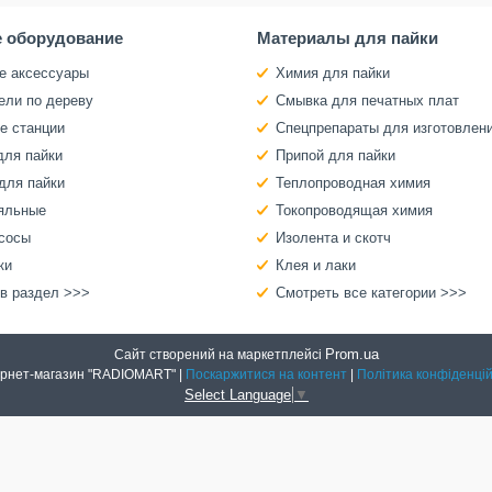
 оборудование
Материалы для пайки
е аксессуары
Химия для пайки
ели по дереву
Смывка для печатных плат
е станции
Спецпрепараты для изготовлен
для пайки
Припой для пайки
для пайки
Теплопроводная химия
яльные
Токопроводящая химия
сосы
Изолента и скотч
ки
Клея и лаки
 в раздел >>>
Смотреть все категории >>>
Prom.ua
Сайт створений на маркетплейсі
Интернет-магазин "RADIOMART" |
Поскаржитися на контент
|
Політика конфіденцій
Select Language
▼