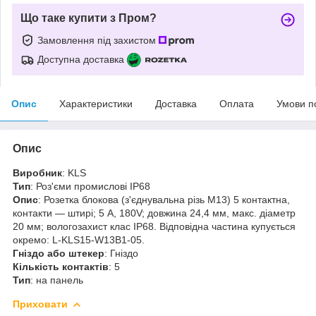
Що таке купити з Пром?
Замовлення під захистом
Доступна доставка
Опис
Характеристики
Доставка
Оплата
Умови п
Опис
Виробник
: KLS
Тип
: Роз'єми промислові IP68
Опис
: Розетка блокова (з'єднувальна різь М13) 5 контактна,
контакти — штирі; 5 А, 180V; довжина 24,4 мм, макс. діаметр
20 мм; вологозахист клас IP68. Відповідна частина купується
окремо: L-KLS15-W13B1-05.
Гніздо або штекер
: Гніздо
Кількість контактів
: 5
Тип
: на панель
Приховати