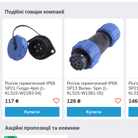
Подібні товари компанії
Роз'єм герметичний IP68.
Роз'єм герметичний IP68.
Роз'
SP21 Гніздо-4pin (L-
SP13 Вилка- 5pin (L-
SP21
KLS15-W21B3-04)
KLS15-W13B1-05)
KLS
117
126
146
₴
₴
Купити
Купити
Акційні пропозиції та новинки