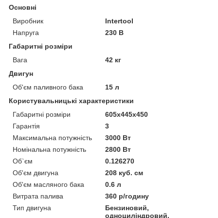
Основні
Виробник
Intertool
Напруга
230 В
Габаритні розміри
Вага
42 кг
Двигун
Об'єм паливного бака
15 л
Користувальницькі характеристики
Габаритні розміри
605х445х450
Гарантія
3
Максимальна потужність
3000 Вт
Номінальна потужність
2800 Вт
Об`єм
0.126270
Об'єм двигуна
208 куб. см
Об'єм масляного бака
0.6 л
Витрата палива
360 р/годину
Тип двигуна
Бензиновий,
одноциліндровий,