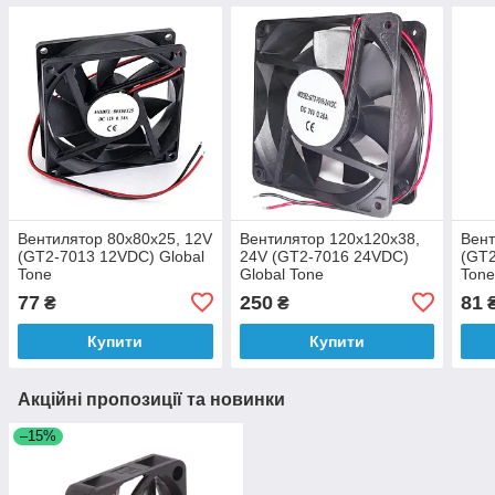
Вентилятор 80x80x25, 12V
Вентилятор 120x120x38,
Вент
(GT2-7013 12VDC) Global
24V (GT2-7016 24VDC)
(GT2
Tone
Global Tone
Ton
77
250
81
₴
₴
Купити
Купити
Акційні пропозиції та новинки
–15%