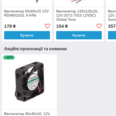
Вентилятор 60x60x15 12V
Вентилятор 120x120x25,
Вент
RDH6015S1 X-FAN
12V (GT2-7015 12VDC)
12V,
Global Tone
Sun
178
154
357
₴
₴
Купити
Купити
Акційні пропозиції та новинки
–15%
Вентилятор 40x40x10, 12V,