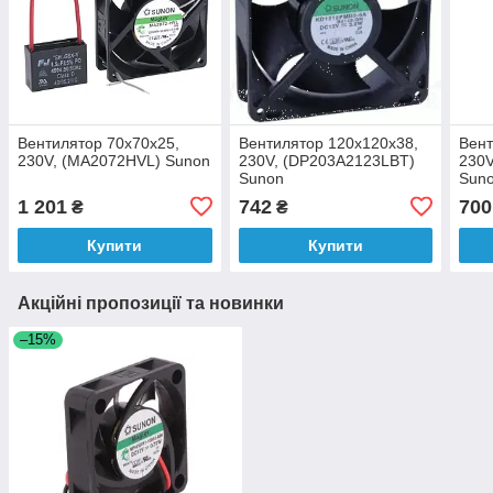
Вентилятор 70x70x25,
Вентилятор 120x120x38,
Вент
230V, (MA2072HVL) Sunon
230V, (DP203A2123LBT)
230V
Sunon
Sun
1 201
742
700
₴
₴
Купити
Купити
Акційні пропозиції та новинки
–15%