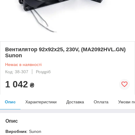
Вентилятор 92x92x25, 230V, (MA2092HVL.GN)
Sunon
Немає в наявності
Код: 38-307
Роздріб
1 042
₴
Опис
Характеристики
Доставка
Оплата
Умови п
Опис
Виробник
: Sunon