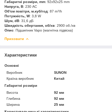
Габаритні розміри, mm
: 92x92x25 mm
Напруга, В
: 230 AC
Об'єм повітря, м.куб/год
: 87 m³/h
Потужність, W
: 3,8 W
Шум, dB
: 31,6 дБ
Швидкість обертання, об/хв
: 2900 об./хв
Опис
: Підшипник Vapo (магнітна підвіска)
Приховати
Характеристики
Основні
Виробник
SUNON
Країна виробник
Китай
Габаритні розміри
Висота
92 мм
Глибина
92 мм
Ширина
25 мм
Користувальницькі характеристики