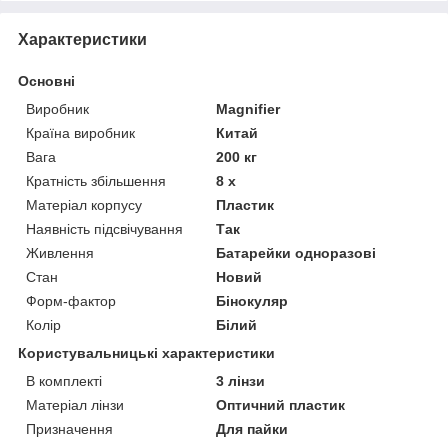
Характеристики
Основні
Виробник
Magnifier
Країна виробник
Китай
Вага
200 кг
Кратність збільшення
8 х
Матеріал корпусу
Пластик
Наявність підсвічування
Так
Живлення
Батарейки одноразові
Стан
Новий
Форм-фактор
Бінокуляр
Колір
Білий
Користувальницькі характеристики
В комплекті
3 лінзи
Матеріал лінзи
Оптичний пластик
Призначення
Для пайки