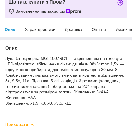
Що таке купити з Пром?
Замовлення під захистом
Опис
Характеристики
Доставка
Оплата
Умови п
Опис
Лупа бінокулярна MG81007RD1 — з кріпленням на голову з
LED-підсвіткою, збільшення лінзи: дві лінзи 98x34mm: 1,5x —
одну можна прибирати, допоміжна монокулярна 30 мм: 8x.
Комбінування лінз дає змогу змінювати кратність збільшення:
3x, 9,5x, 11x. Підсвітка: 5 світлодіодів, 3 режими (холодний,
теплий, комбінований), обертається на 20°. оправа
підстроюється за розміром голови. Живлення: 3xAAA
Живлення: AAA
Збільшення: x1,5, x3, x8, x9,5, x11
Приховати