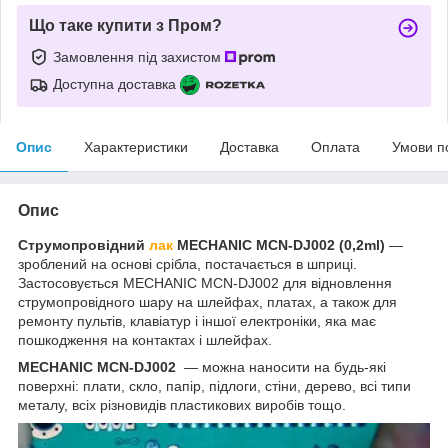
Що таке купити з Пром?
Замовлення під захистом
Доступна доставка
Опис
Характеристики
Доставка
Оплата
Умови п
Опис
Струмопровідний
лак
MECHANIC MCN-DJ002 (0,2ml)
—
зроблений на основі срібла, постачається в шприці.
Застосовується MECHANIC MCN-DJ002 для відновлення
струмопровідного шару на шлейфах, платах, а також для
ремонту пультів, клавіатур і іншої електроніки, яка має
пошкодження на контактах і шлейфах.
MECHANIC MCN-DJ002
— можна наносити на будь-які
поверхні: плати, скло, папір, підлоги, стіни, дерево, всі типи
металу, всіх різновидів пластикових виробів тощо.