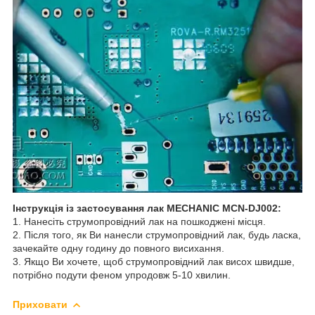
Інструкція із застосування лак MECHANIC MCN-DJ002:
1. Нанесіть струмопровідний лак на пошкоджені місця.
2. Після того, як Ви нанесли струмопровідний лак, будь ласка,
зачекайте одну годину до повного висихання.
3. Якщо Ви хочете, щоб струмопровідний лак висох швидше,
потрібно подути феном упродовж 5-10 хвилин.
Приховати