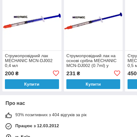
Струмопровідний лак
Струмопровідний лак на
Стру
MECHANIC MCN-DJ002
основі срібла MECHANIC
MEC
0,4 мл
MCN-DJ002 (0.7ml) у
0,5 
шприці
200
231
450
₴
₴
Купити
Купити
Про нас
93% позитивних з 404 відгуків за рік
Працює з 12.03.2012
м. Київ