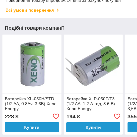
Повернення товару впродовж 14 днів за рахунок покупця
Всі умови повернення
Подібні товари компанії
Батарейка XL-050H/STD
Батарейка XLP-050F/T3
Бат
(1/2 AA, 0.8Ач, 3.6В) Xeno
(1/2 AA, 1.2 А·год, 3.6 В)
(1/2
Energy
Xeno Energy
3,6В
228
194
355
₴
₴
Купити
Купити