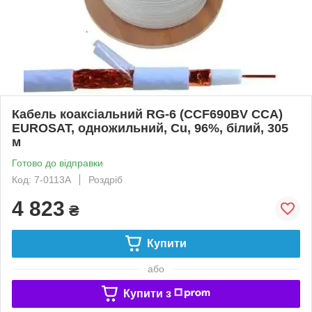
Кабель коаксіальний RG-6 (CCF690BV ССА)
EUROSAT, одножильний, Сu, 96%, білий, 305
м
Готово до відправки
Код: 7-0113A
Роздріб
4 823
₴
Купити
або
Купити з