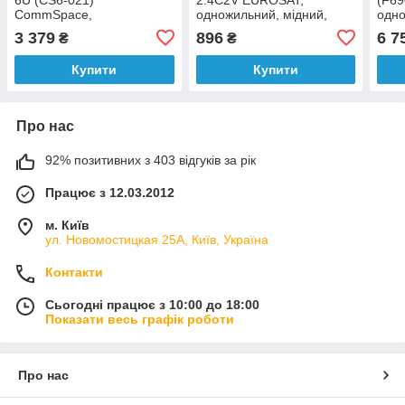
CommSpace,
одножильний, мідний,
одно
одножильний, CCS, 64% +
48%, білий, 100 м
чорн
3 379
896
6 7
₴
₴
48%, білий, 305 м
Купити
Купити
Про нас
92% позитивних з 403 відгуків за рік
Працює з 12.03.2012
м. Київ
ул. Новомостицкая 25А, Київ, Україна
Контакти
Сьогодні працює з 10:00 до 18:00
Показати весь графік роботи
Про нас