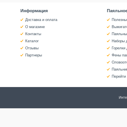
Информация
Паяльное
Доставка и оплата
Полезны
О магазине
Выжигат
Контакты
Паяльны
Каталог
Наборы 
Отзывы
Горелки 
Партнеры
Фены па
Оловоот
Паяльни
Перейти