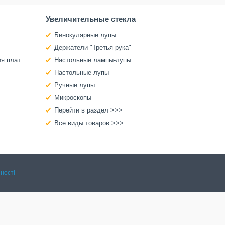
Увеличительные стекла
Бинокулярные лупы
Держатели "Третья рука"
ия плат
Настольные лампы-лупы
Настольные лупы
Ручные лупы
Микроскопы
Перейти в раздел >>>
Все виды товаров >>>
ності