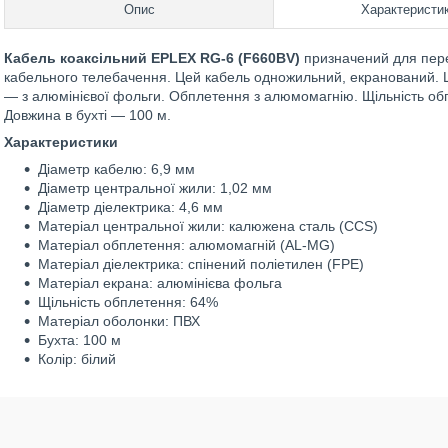
Опис
Характеристи
Кабель коаксільний EPLEX RG-6 (F660BV)
призначений для пере
кабельного телебачення. Цей кабель одножильний, екранований. Ц
— з алюмінієвої фольги. Обплетення з алюмомагнію. Щільність об
Довжина в бухті — 100 м.
Характеристики
Діаметр кабелю: 6,9 мм
Діаметр центральної жили: 1,02 мм
Діаметр діелектрика: 4,6 мм
Матеріал центральної жили: калюжена сталь (CCS)
Матеріал обплетення: алюмомагній (AL-MG)
Матеріал діелектрика: спінений поліетилен (FРЕ)
Матеріал екрана: алюмінієва фольга
Щільність обплетення: 64%
Матеріал оболонки: ПВХ
Бухта: 100 м
Колір: білий