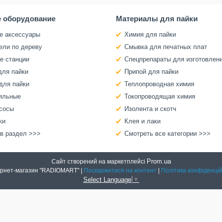
 оборудование
Материалы для пайки
е аксессуары
Химия для пайки
ели по дереву
Смывка для печатных плат
е станции
Спецпрепараты для изготовлен
для пайки
Припой для пайки
для пайки
Теплопроводная химия
яльные
Токопроводящая химия
сосы
Изолента и скотч
ки
Клея и лаки
 в раздел >>>
Смотреть все категории >>>
Prom.ua
Сайт створений на маркетплейсі
Интернет-магазин "RADIOMART" |
Поскаржитися на контент
|
Політика конфіденцій
Select Language
▼