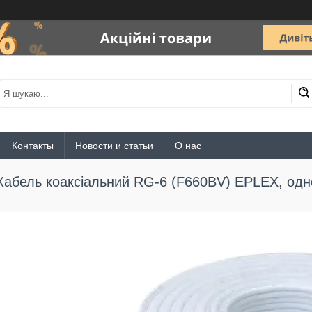
Контакты
Новости и статьи
О нас
Кабель коаксіальний RG-6 (F660BV) EPLEX, одн