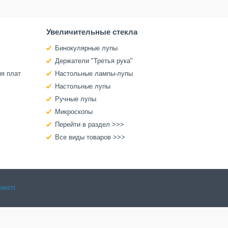
Увеличительные стекла
Бинокулярные лупы
Держатели "Третья рука"
ия плат
Настольные лампы-лупы
Настольные лупы
Ручные лупы
Микроскопы
Перейти в раздел >>>
Все виды товаров >>>
ності