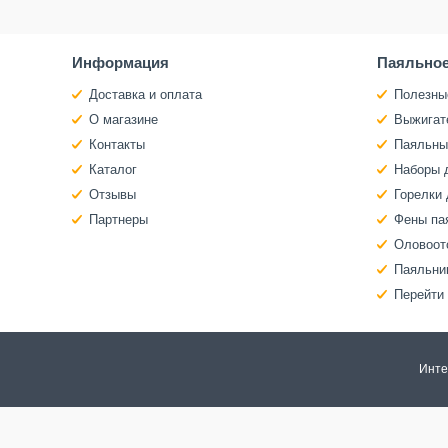
Информация
Паяльное
Доставка и оплата
Полезны
О магазине
Выжигат
Контакты
Паяльны
Каталог
Наборы 
Отзывы
Горелки 
Партнеры
Фены па
Оловоот
Паяльни
Перейти