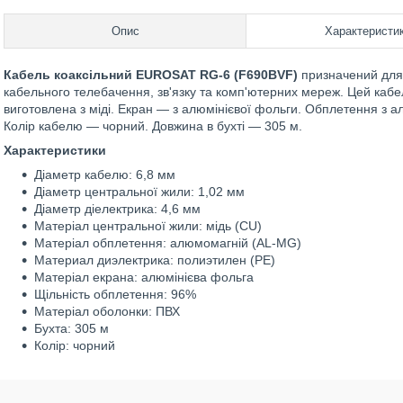
Опис
Характеристи
Кабель коаксільний EUROSAT RG-6 (F690BVF)
призначений для 
кабельного телебачення, зв'язку та комп'ютерних мереж. Цей каб
виготовлена з міді. Екран — з алюмінієвої фольги. Обплетення з 
Колір кабелю — чорний. Довжина в бухті — 305 м.
Характеристики
Діаметр кабелю: 6,8 мм
Діаметр центральної жили: 1,02 мм
Діаметр діелектрика: 4,6 мм
Матеріал центральної жили: мідь (CU)
Матеріал обплетення: алюмомагній (AL-MG)
Материал диэлектрика: полиэтилен (РЕ)
Матеріал екрана: алюмінієва фольга
Щільність обплетення: 96%
Матеріал оболонки: ПВХ
Бухта: 305 м
Колір: чорний