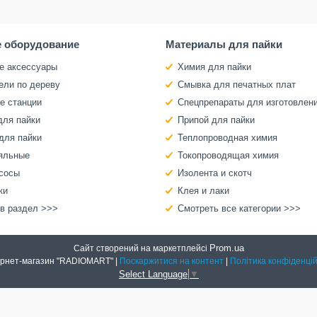
 оборудование
Материалы для пайки
е аксессуары
Химия для пайки
ели по дереву
Смывка для печатных плат
е станции
Спецпрепараты для изготовлен
для пайки
Припой для пайки
для пайки
Теплопроводная химия
яльные
Токопроводящая химия
сосы
Изолента и скотч
ки
Клея и лаки
 в раздел >>>
Смотреть все категории >>>
Prom.ua
Сайт створений на маркетплейсі
Интернет-магазин "RADIOMART" |
Поскаржитися на контент
|
Політика конфіденцій
Select Language
▼