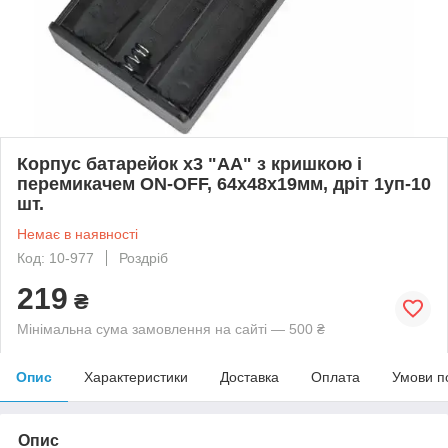
Корпус батарейок x3 "АА" з кришкою і
перемикачем ON-OFF, 64x48х19мм, дріт 1уп-10
шт.
Немає в наявності
Код: 10-977
Роздріб
219
₴
Мінімальна сума замовлення на сайті — 500 ₴
Опис
Характеристики
Доставка
Оплата
Умови п
Опис