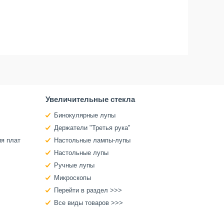
Увеличительные стекла
Бинокулярные лупы
Держатели "Третья рука"
ия плат
Настольные лампы-лупы
Настольные лупы
Ручные лупы
Микроскопы
Перейти в раздел >>>
Все виды товаров >>>