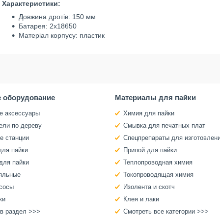
Характеристики:
Довжина дротів: 150 мм
Батарея: 2х18650
Матеріал корпусу: пластик
 оборудование
Материалы для пайки
е аксессуары
Химия для пайки
ели по дереву
Смывка для печатных плат
е станции
Спецпрепараты для изготовлен
для пайки
Припой для пайки
для пайки
Теплопроводная химия
яльные
Токопроводящая химия
сосы
Изолента и скотч
ки
Клея и лаки
 в раздел >>>
Смотреть все категории >>>