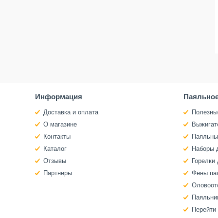
Информация
Паяльное
Доставка и оплата
Полезны
О магазине
Выжигат
Контакты
Паяльны
Каталог
Наборы 
Отзывы
Горелки 
Партнеры
Фены па
Оловоот
Паяльни
Перейти