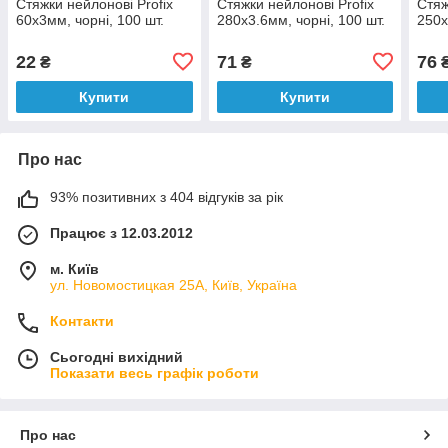
Стяжки нейлонові Profix
Стяжки нейлонові Profix
Стяж
60х3мм, чорні, 100 шт.
280х3.6мм, чорні, 100 шт.
250х
22
71
76
₴
₴
Купити
Купити
Про нас
93% позитивних з 404 відгуків за рік
Працює з 12.03.2012
м. Київ
ул. Новомостицкая 25А, Київ, Україна
Контакти
Сьогодні вихідний
Показати весь графік роботи
Про нас