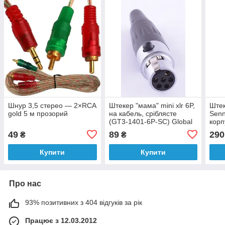
Шнур 3,5 стерео — 2×RCA
Штекер "мама" mini xlr 6P,
Штек
gold 5 м прозорий
на кабель, сріблясте
Senn
(GT3-1401-6P-SC) Global
корп
Tone
49
89
290
₴
₴
Купити
Купити
Про нас
93% позитивних з 404 відгуків за рік
Працює з 12.03.2012