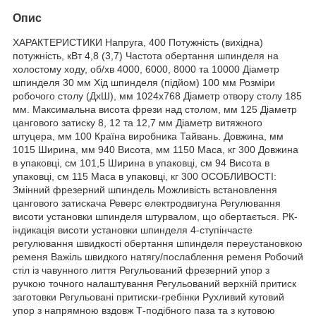
Опис
ХАРАКТЕРИСТИКИ Напруга, 400 Потужність (вихідна)
потужність, кВт 4,8 (3,7) Частота обертання шпинделя на
холостому ходу, об/хв 4000, 6000, 8000 та 10000 Діаметр
шпинделя 30 мм Хід шпинделя (підйом) 100 мм Розміри
робочого столу (ДхШ), мм 1024х768 Діаметр отвору столу 185
мм. Максимальна висота фрези над столом, мм 125 Діаметр
цангового затиску 8, 12 та 12,7 мм Діаметр витяжного
штуцера, мм 100 Країна виробника Тайвань. Довжина, мм
1015 Ширина, мм 940 Висота, мм 1150 Маса, кг 300 Довжина
в упаковці, см 101,5 Ширина в упаковці, см 94 Висота в
упаковці, см 115 Маса в упаковці, кг 300 ОСОБЛИВОСТІ:
Змінний фрезерний шпиндель Можливість встановлення
цангового затискача Реверс електродвигуна Регулювання
висоти установки шпинделя штурвалом, що обертається. РК-
індикація висоти установки шпинделя 4-ступінчасте
регулювання швидкості обертання шпинделя переустановкою
ременя Важіль швидкого натягу/послаблення ременя Робочий
стіл із чавунного лиття Регульований фрезерний упор з
ручкою точного налаштування Регульований верхній притиск
заготовки Регульовані притиски-гребінки Рухливий кутовий
упор з напрямною вздовж Т-подібного паза та з кутовою