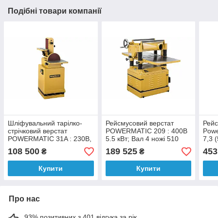
Подібні товари компанії
Шліфувальний тарілко-
Рейсмусовий верстат
Рейс
стрічковий верстат
POWERMATIC 209 : 400В
Powe
POWERMATIC 31A : 230В,
5.5 кВт; Вал 4 ножі 510
7,3 (
2(1,5)кВт, роб.стіл-
мм. заготівка Max;
15х1
108 500
189 525
453
₴
₴
230х430 мм (2М)
50х20см
56х
Купити
Купити
Про нас
93% позитивних з 401 відгука за рік