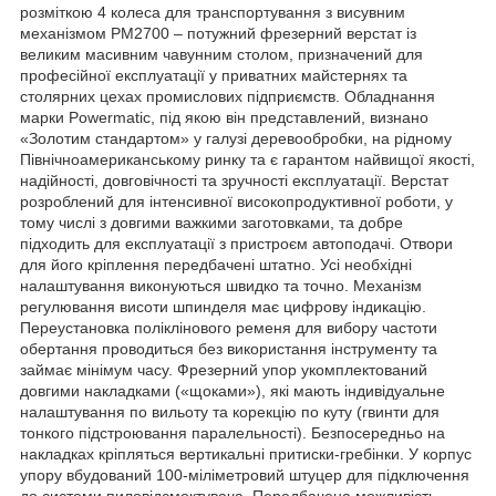
розміткою 4 колеса для транспортування з висувним
механізмом PM2700 – потужний фрезерний верстат із
великим масивним чавунним столом, призначений для
професійної експлуатації у приватних майстернях та
столярних цехах промислових підприємств. Обладнання
марки Powermatic, під якою він представлений, визнано
«Золотим стандартом» у галузі деревообробки, на рідному
Північноамериканському ринку та є гарантом найвищої якості,
надійності, довговічності та зручності експлуатації. Верстат
розроблений для інтенсивної високопродуктивної роботи, у
тому числі з довгими важкими заготовками, та добре
підходить для експлуатації з пристроєм автоподачі. Отвори
для його кріплення передбачені штатно. Усі необхідні
налаштування виконуються швидко та точно. Механізм
регулювання висоти шпинделя має цифрову індикацію.
Переустановка поліклінового ременя для вибору частоти
обертання проводиться без використання інструменту та
займає мінімум часу. Фрезерний упор укомплектований
довгими накладками («щоками»), які мають індивідуальне
налаштування по вильоту та корекцію по куту (гвинти для
тонкого підстроювання паралельності). Безпосередньо на
накладках кріпляться вертикальні притиски-гребінки. У корпус
упору вбудований 100-міліметровий штуцер для підключення
до системи пиловідсмоктувача. Передбачена можливість