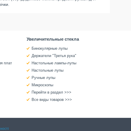
ічки.
Увеличительные стекла
Бинокулярные лупы
Держатели "Третья рука"
ия плат
Настольные лампы-лупы
Настольные лупы
Ручные лупы
Микроскопы
Перейти в раздел >>>
Все виды товаров >>>
ності