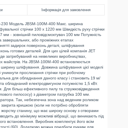
ки
Інформація для замовлення
M-230 Модель JBSM-100M-400 Макс. ширина
вальної стрічки 100 х 1220 мм Швидкість руху стрічки
97 мм - зовнішній пиловідсмоктувач 100 мм Потужність
 На завершальних, або проміжних етапах
 знятті задирок поверхонь деталі, шліфування
рхонь готових деталей. Для цих цілей компанія JET
уде затребуваний на невеликих виробництвах,
них майстрів. На JBSM-100M-400 встановлюється
 ширину шліфування. Довжина шліфування цієї моделі
б уникнути прослизання стрічки при робочому
мальна для обладнання даного класу і становить 19 м/
та обладнаний електродвигуном потужністю 1,5 кВт.
м. Для більш ефективного пилу та стружковідведення
ового пилососу) з діаметром патрубка 100 мм.
ератора. Так, небезпечна зона над веденим роликом
 закрита кришкою (коли не потрібно обробляти
а жорстку станину, що має широку основу з отворами
 зводить до мінімуму можливі вібрації, що виникають під
ого встановлення. Виробник комплектує його всім
тості (60). Додатково можна придбати рукави для