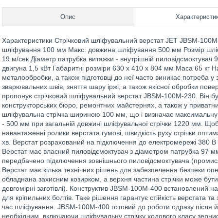
Опис
Характеристи
Характеристики Стрічковий шліфувальний верстат JET JBSM-100
шліфування 100 мм Макс. довжина шліфування 500 мм Розмір шліфу
19 м/сек Діаметр патрубка витяжки - внутрішній пиловідсмоктувач 
двигуна 1,5 кВт Габаритні розміри 630 х 410 х 804 мм Маса 65 кг
металообробки, а також підготовці до неї часто виникає потреба у
зварювальних швів, зняття шару іржі, а також якісної обробки пове
пропонує стрічковий шліфувальний верстат JBSM-100M-230. Він б
конструкторських бюро, ремонтних майстернях, а також у приват
шліфувальна стрічка шириною 100 мм, що і визначає максимальну
- 500 мм при загальній довжині шліфувальної стрічки 1220 мм. Що
навантаженні ролики верстата гумові, швидкість руху стрічки опти
хв. Верстат розрахований на підключення до електромережі 380 В 
Верстат має власний пиловідсмоктувач з діаметром патрубка 97 м
передбачено підключення зовнішнього пиловідсмоктувача (промисл
Верстат має кілька технічних рішень для забезпечення безпеки оп
обладнана захисним козирком, а верхня частина стрічки може бути
довгомірні заготівлі). Конструктив JBSM-100M-400 встановлений н
для кріпильних болтів. Таке рішення гарантує стійкість верстата та
час шліфування. JBSM-100M-400 готовий до роботи одразу після й
необхідним, включаючи шліфувальну стрічку ходового класу зернис