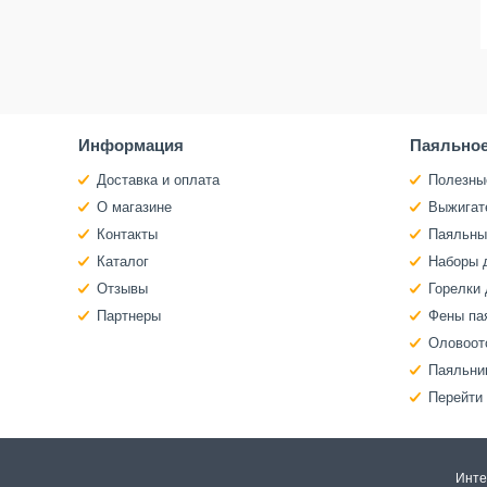
Информация
Паяльное
Доставка и оплата
Полезны
О магазине
Выжигат
Контакты
Паяльны
Каталог
Наборы 
Отзывы
Горелки 
Партнеры
Фены па
Оловоот
Паяльни
Перейти