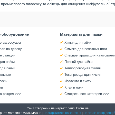
промислового пилососу та олівець для очищення шліфувальної стр
 оборудование
Материалы для пайки
е аксессуары
Химия для пайки
ели по дереву
Смывка для печатных плат
е станции
Спецпрепараты для изготовлен
для пайки
Припой для пайки
для пайки
Теплопроводная химия
яльные
Токопроводящая химия
сосы
Изолента и скотч
ки
Клея и лаки
 в раздел >>>
Смотреть все категории >>>
Prom.ua
Сайт створений на маркетплейсі
Интернет-магазин "RADIOMART" |
Поскаржитися на контент
|
Політика конфіденцій