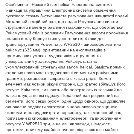
Особливості: Ножовий вал helical Електронна система
індикації та управління Електронна система обмеження
пускового струму 3-ступінчасте регулювання швидкості подачі
Металевий секційний вал, що подає Регулювання висоти
стругання з панелі управління і маховиком, що обертається.
Рейсмусовий стіл із роликами Регулювання висоти положення
роликів столу Корпус із чавунного лиття 4 гаки для
транспортування Powermatic WP2510 - широкоформатний
рейсмус (635 мм), орієнтований на експлуатацію в
промислових умовах. чудова якість стругання та
універсальний у застосуванні. Рейсмус штатно
укомплектований стругальним валом helical. Замість прямих
сталевих ножів має твердосплавні сегменти з радіусними
гранями, розташовані спірально в кілька рядів. Кожен
елемент має чотири ріжучі сторони, що кратно збільшує його
ресурс. Крім того, змінюють або повертають їх зазвичай по
кілька штук, а не всі відразу. Подаючий вал розділений на
сегменти: його секції рухомі один щодо одного, що дозволяє
одночасно подавати заготовки з неоднаковою товщиною.
економити як трудовитрати персоналу, так і машинний час,
пов'язаний із споживанням електроенергії та виробленням
ресурсу У WP2510 три, а не дві, як завжди, швидкості
протяжки, причому крайні значення відрізняються майже