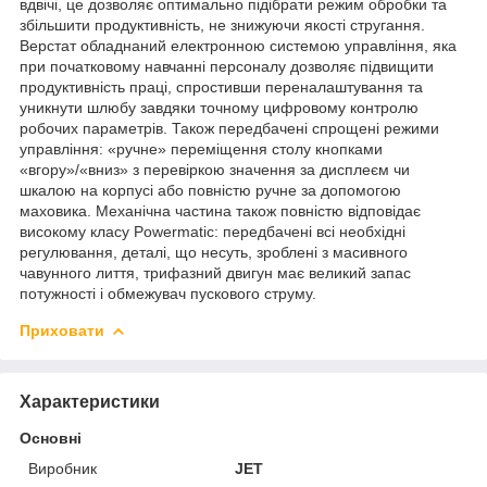
вдвічі, це дозволяє оптимально підібрати режим обробки та
збільшити продуктивність, не знижуючи якості стругання.
Верстат обладнаний електронною системою управління, яка
при початковому навчанні персоналу дозволяє підвищити
продуктивність праці, спростивши переналаштування та
уникнути шлюбу завдяки точному цифровому контролю
робочих параметрів. Також передбачені спрощені режими
управління: «ручне» переміщення столу кнопками
«вгору»/«вниз» з перевіркою значення за дисплеєм чи
шкалою на корпусі або повністю ручне за допомогою
маховика. Механічна частина також повністю відповідає
високому класу Powermatic: передбачені всі необхідні
регулювання, деталі, що несуть, зроблені з масивного
чавунного лиття, трифазний двигун має великий запас
потужності і обмежувач пускового струму.
Приховати
Характеристики
Основні
Виробник
JET