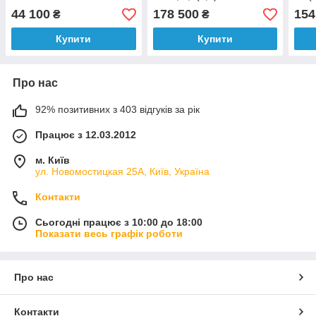
230В, 1,7 кВт. заг. 330х152
Ø= 70мм, 48 ножі
ножі
44 100
178 500
154
₴
₴
мм.
15х15х2,5
b=20
Купити
Купити
Про нас
92% позитивних з 403 відгуків за рік
Працює з 12.03.2012
м. Київ
ул. Новомостицкая 25А, Київ, Україна
Контакти
Сьогодні працює з 10:00 до 18:00
Показати весь графік роботи
Про нас
Контакти