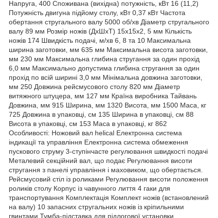
Напруга, 400 Споживана (вихідна) потужність, кВт 16 (11,2)
Потужність двигуна підйому столу, кВт 0,37 кВт Частота
обертання стругального валу 5000 об/хв Діаметр стругального
валу 89 мм Розмір ножів (ДхШхТ) 15х15х2, 5 мм Кількість
ножів 174 Швидкість подачі, м/хв 6, 8 та 10 Максимальна
ширина заготовки, мм 635 мм Максимальна висота заготовки,
мм 230 мм Максимальна глибина стругання за один прохід
6,0 мм Максимально допустима глибина стругання за один
прохід по всій ширині 3,0 мм Мінімальна довжина заготовки,
мм 250 Довжина рейсмусового столу 820 мм Діаметр
витяжного штуцера, мм 127 мм Країна виробника Тайвань
Довжина, мм 915 Ширина, мм 1320 Висота, мм 1500 Маса, кг
725 Довжина в упаковці, см 135 Ширина в упаковці, см 88
Висота в упаковці, см 153 Маса в упаковці, кг 862
Особливості: Ножовий вал helical Електронна система
індикації та управління Електронна система обмеження
пускового струму 3-ступінчасте регулювання швидкості подачі
Металевий секційний вал, що подає Регулювання висоти
стругання з панелі управління і маховиком, що обертається.
Рейсмусовий стіл із роликами Регулювання висоти положення
роликів столу Корпус із чавунного лиття 4 гаки для
транспортування Комплектація Комплект ножів (встановлений
на валу) 10 запасних стругальних ножів із кріпильними
гвинтами Тумба-підставка для підлогової установки