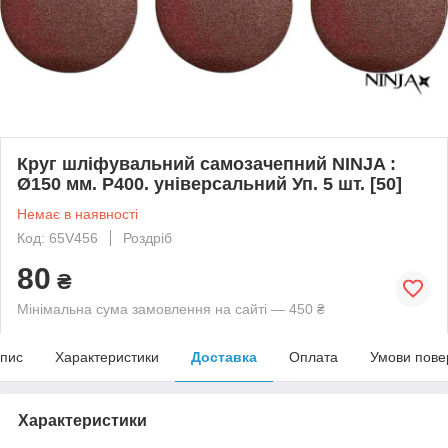
Круг шліфувальний самозачепний NINJA :
Ø150 мм. Р400. універсальний Уп. 5 шт. [50]
Немає в наявності
Код: 65V456
Роздріб
80
₴
Мінімальна сума замовлення на сайті — 450 ₴
пис
Характеристики
Доставка
Оплата
Умови пове
Характеристики