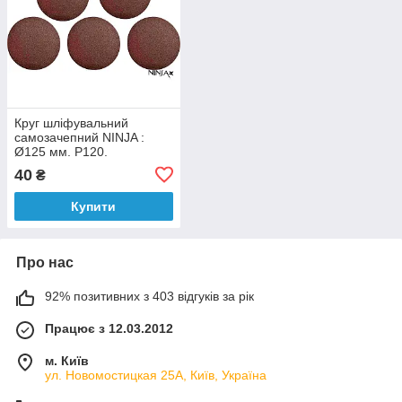
Круг шліфувальний
самозачепний NINJA :
Ø125 мм. Р120.
універсальний Уп. 5 шт.
40
₴
[100]
Купити
Про нас
92% позитивних з 403 відгуків за рік
Працює з 12.03.2012
м. Київ
ул. Новомостицкая 25А, Київ, Україна