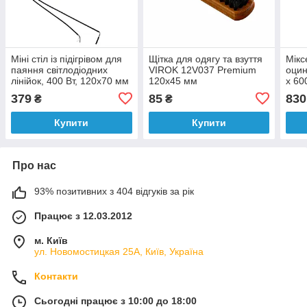
Міні стіл із підігрівом для
Щітка для одягу та взуття
Мікс
паяння світлодіодних
VIROK 12V037 Premium
оцин
лінійок, 400 Вт, 120x70 мм
120x45 мм
x 60
[14]
379
85
830
₴
₴
Купити
Купити
Про нас
93% позитивних з 404 відгуків за рік
Працює з 12.03.2012
м. Київ
ул. Новомостицкая 25А, Київ, Україна
Контакти
Сьогодні працює з 10:00 до 18:00