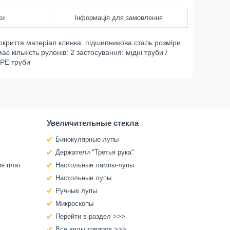
ки
Інформація для замовлення
окриття матеріал клинка: підшипникова сталь розміри
є кількість рулонів: 2 застосування: мідні труби /
/ PE труби
Увеличительные стекла
Бинокулярные лупы
Держатели "Третья рука"
ия плат
Настольные лампы-лупы
Настольные лупы
Ручные лупы
Микроскопы
Перейти в раздел >>>
Все виды товаров >>>