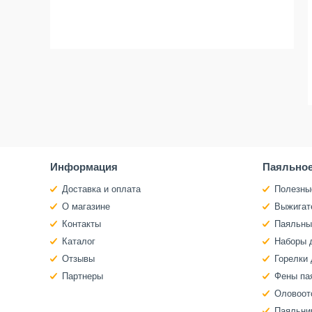
Информация
Паяльное
Доставка и оплата
Полезны
О магазине
Выжигат
Контакты
Паяльны
Каталог
Наборы 
Отзывы
Горелки 
Партнеры
Фены па
Оловоот
Паяльни