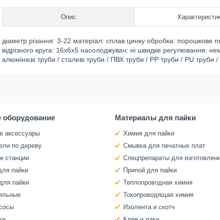
Опис
Характеристи
діаметр різання: 3-22 матеріал: сплав цинку обробка: порошкове п
відрізного круга: 16х6х5 насолоджувач: ні швидке регулювання: нема
алюмінієві труби / сталеві труби / ПВХ труби / PP труби / PU труби 
 оборудование
Материалы для пайки
е аксессуары
Химия для пайки
ели по дереву
Смывка для печатных плат
е станции
Спецпрепараты для изготовлен
для пайки
Припой для пайки
для пайки
Теплопроводная химия
яльные
Токопроводящая химия
сосы
Изолента и скотч
ки
Клея и лаки