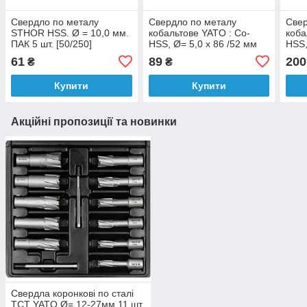
Свердло по металу
Свердло по металу
Свер
STHOR HSS. Ø = 10,0 мм.
кобальтове YATO : Co-
коба
ПАК 5 шт. [50/250]
HSS, Ø= 5,0 x 86 /52 мм
HSS,
[100/400]
[75/
61
89
200
₴
₴
Купити
Купити
Акційні пропозиції та новинки
Свердла коронкові по сталі
TCT YATO Ø= 12-27мм 11 шт,