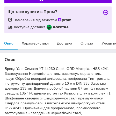
Що таке купити з Пром?
Замовлення під захистом
Доступна доставка
Опис
Характеристики
Доставка
Оплата
Умови п
Опис
Бренд Yato Символ YT-44230 Серія GRD Матеріал HSS 4241
Застосування Нержавіюча сталь, високовуглецева сталь,
чавун Обробка поверхні шліфована, полірована Тип тримача
інструменту циліндричний Діаметр 10 мм DIN 338 Загальна
довжина 133 мм Довжина робочої частини 87 мм Кут нахилу
свердла 135 ˚ Роздільне вістря так Кількість штук в комплекті 1
Шліфоване свердло зі швидкоріжучої сталі преміум-класу
Свердла преміум-серії з високоякісної швидкоріжучої сталі
HSS 4241. Призначені для професійного, промислового
застосування - свердління нержавіючої сталі,