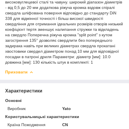
високовуглецевої сталі та чавуну. широкий діапазон діаметрів
- від 0,5 до 20 мм додаткова ріжуча кромка вздовж спіралі
свердла шліфована поверхня відповідно до стандарту DiN
338 для відмінної точності і більш високої швидкості
свердління для отримання ідеальних розмірів отворів низький
коефіцієнт тертя зменшує налипання стружки та відкладень
на свердло Поперечна ріжуча кромка "split point" з кутом
загострення 135° дозволяє свердлити без попереднього
задирака навіть при великих діаметрах свердла прокатані
хвостовики свердел діаметром понад 10 мм для відповідної
посадки в патроні дриля Параметри: діаметр [мм]: 10.0
довжина [мм]: 130 кількість штук в комплекті: 1
Приховати
Характеристики
Основні
Виробник
Yato
Користувальницькі характеристики
Країна Пожодження
CN