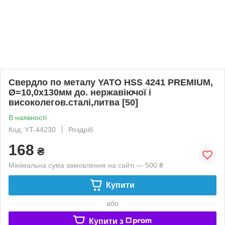
Свердло по металу YATO HSS 4241 PREMIUM,
Ø=10,0х130мм до. нержавіючої і
високолегов.сталі,литва [50]
В наявності
Код: YT-44230
Роздріб
168
₴
Мінімальна сума замовлення на сайті — 500 ₴
Купити
або
Купити з