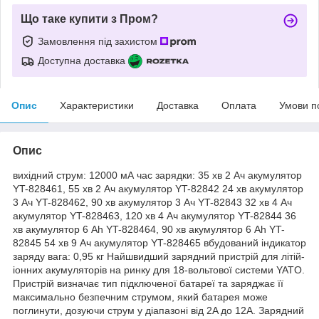
Що таке купити з Пром?
Замовлення під захистом
Доступна доставка
Опис
Характеристики
Доставка
Оплата
Умови п
Опис
вихідний струм: 12000 мА час зарядки: 35 хв 2 Ач акумулятор
YT-828461, 55 хв 2 Ач акумулятор YT-82842 24 хв акумулятор
3 Ач YT-828462, 90 хв акумулятор 3 Ач YT-82843 32 хв 4 Ач
акумулятор YT-828463, 120 хв 4 Ач акумулятор YT-82844 36
хв акумулятор 6 Ah YT-828464, 90 хв акумулятор 6 Ah YT-
82845 54 хв 9 Ач акумулятор YT-828465 вбудований індикатор
заряду вага: 0,95 кг Найшвидший зарядний пристрій для літій-
іонних акумуляторів на ринку для 18-вольтової системи YATO.
Пристрій визначає тип підключеної батареї та заряджає її
максимально безпечним струмом, який батарея може
поглинути, дозуючи струм у діапазоні від 2A до 12A. Зарядний