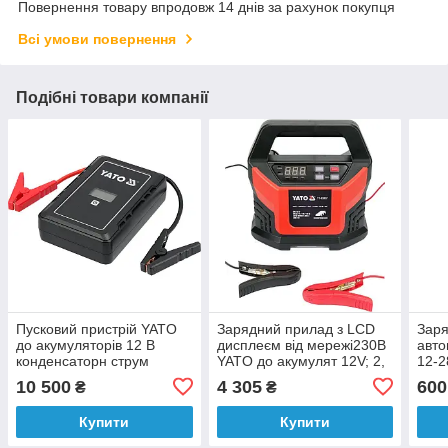
Повернення товару впродовж 14 днів за рахунок покупця
Всі умови повернення
Подібні товари компанії
Пусковий пристрій YATO
Зарядний прилад з LCD
Заря
до акумуляторів 12 В
дисплеєм від мережі230В
авто
конденсаторн струм
YATO до акумулят 12V; 2,
12-2
500/1000 А, зарядж. від
6,10,15 А, макс. 300AГод
акум
10 500
4 305
600
₴
₴
мережі 230 В
[8]
А, U
Купити
Купити