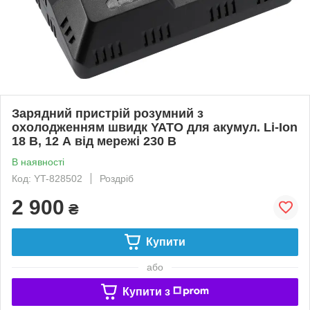
Зарядний пристрій розумний з
охолодженням швидк YATO для акумул. Li-Ion
18 В, 12 А від мережі 230 B
В наявності
Код: YT-828502
Роздріб
2 900
₴
Купити
або
Купити з