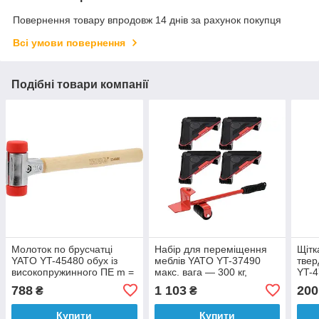
Повернення товару впродовж 14 днів за рахунок покупця
Всі умови повернення
Подібні товари компанії
Молоток по брусчатці
Набір для переміщення
Щітк
YATO YT-45480 обух із
меблів YATO YT-37490
твер
високопружинного ПЕ m =
макс. вага — 300 кг,
YT-4
522 г Ø = 30 мм, l = 300
висота — 70 мм, 4
h = 
788
1 103
200
₴
₴
мм
підставки + важіль, 5 ел.
Купити
Купити