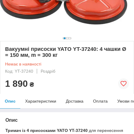
Вакуумні присоски YATO YT-37240: 4 чашки Ø
= 150 мм, m = 300 кг
Немає в наявності
Код: YT-37240
Роздріб
1 890
₴
Опис
Характеристики
Доставка
Оплата
Умови п
Опис
Тримач із 4 присосками YATO YT-37240
для перенесення