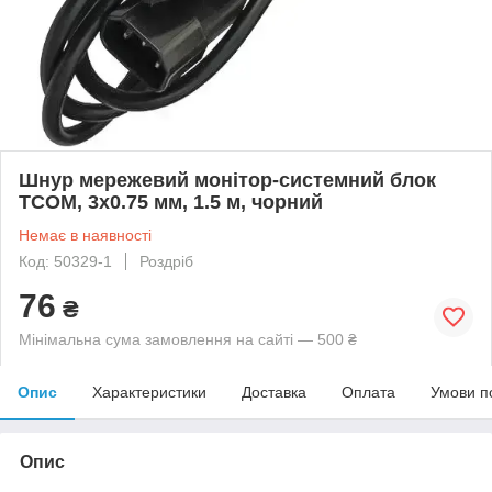
Шнур мережевий монітор-системний блок
TCOM, 3х0.75 мм, 1.5 м, чорний
Немає в наявності
Код: 50329-1
Роздріб
76
₴
Мінімальна сума замовлення на сайті — 500 ₴
Опис
Характеристики
Доставка
Оплата
Умови п
Опис