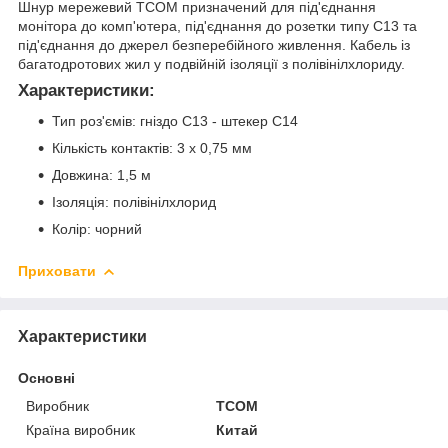
Шнур мережевий TCOM призначений для під'єднання
монітора до комп'ютера, під'єднання до розетки типу C13 та
під'єднання до джерел безперебійного живлення. Кабель із
багатодротових жил у подвійній ізоляції з полівінілхлориду.
Характеристики:
Тип роз'ємів: гніздо C13 - штекер C14
Кількість контактів: 3 х 0,75 мм
Довжина: 1,5 м
Ізоляція: полівінілхлорид
Колір: чорний
Приховати
Характеристики
Основні
Виробник
TCOM
Країна виробник
Китай