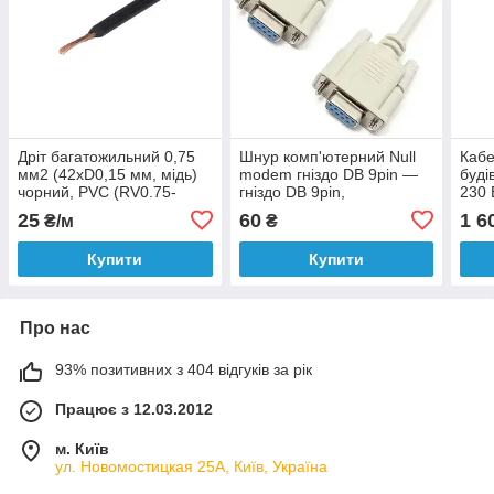
Дріт багатожильний 0,75
Шнур комп'ютерний Null
Кабе
мм2 (42xD0,15 мм, мідь)
modem гніздо DB 9pin —
буді
чорний, PVC (RV0.75-
гніздо DB 9pin,
230 
42/0.15-CU-B) KLS, 1 м
діам.-5мм,1.3м
стру
25
60
1 6
₴/м
₴
Ø=1,
Купити
Купити
Про нас
93% позитивних з 404 відгуків за рік
Працює з 12.03.2012
м. Київ
ул. Новомостицкая 25А, Київ, Україна