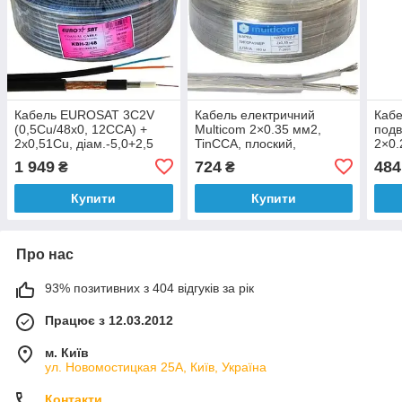
Кабель EUROSAT 3C2V
Кабель електричний
Кабе
(0,5Cu/48x0, 12CCA) +
Multicom 2×0.35 мм2,
подв
2x0,51Cu, діам.-5,0+2,5
TinCCA, плоский,
2×0.
мм, чорний, 100 м
прозорий, 100 м
чорн
1 949
724
484
₴
₴
Купити
Купити
Про нас
93% позитивних з 404 відгуків за рік
Працює з 12.03.2012
м. Київ
ул. Новомостицкая 25А, Київ, Україна
Контакти