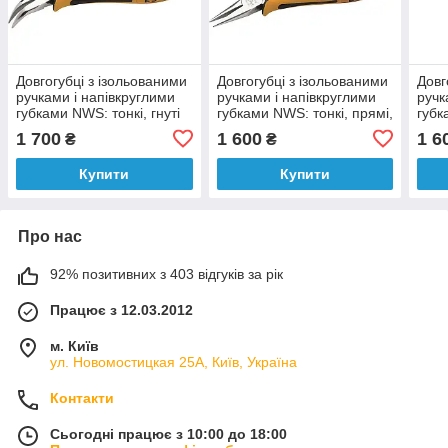
Довгогубці з ізольованими
Довгогубці з ізольованими
Довг
ручками і напівкруглими
ручками і напівкруглими
ручк
губками NWS: тонкі, гнуті
губками NWS: тонкі, прямі,
губк
на 45°, L= 120 мм
L= 120 мм
L= 1
1 700
1 600
1 6
₴
₴
Купити
Купити
Про нас
92% позитивних з 403 відгуків за рік
Працює з 12.03.2012
м. Київ
ул. Новомостицкая 25А, Київ, Україна
Контакти
Сьогодні працює з 10:00 до 18:00