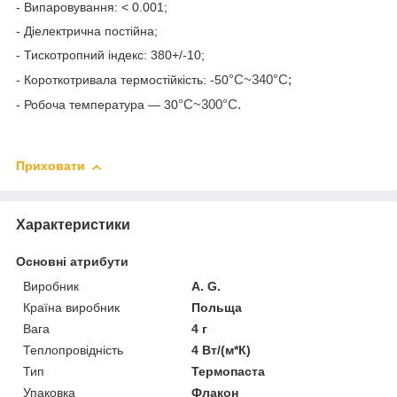
- Випаровування: < 0.001;
- Діелектрична постійна;
- Тискотропний індекс: 380+/-10;
°C~340°C;
- Короткотривала термостійкість: -50
°C~300°C.
- Робоча температура — 30
Приховати
Характеристики
Основні атрибути
Виробник
A. G.
Країна виробник
Польща
Вага
4 г
Теплопровідність
4 Вт/(м*К)
Тип
Термопаста
Упаковка
Флакон