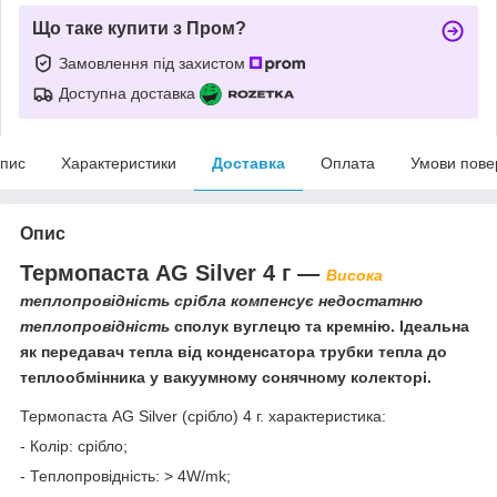
Що таке купити з Пром?
Замовлення під захистом
Доступна доставка
пис
Характеристики
Доставка
Оплата
Умови пове
Опис
Термопаста AG Silver 4 г —
Висока
теплопровідність срібла компенсує недостатню
теплопровідність
сполук вуглецю та кремнію.
Ідеальна
як передавач тепла від конденсатора трубки тепла до
теплообмінника у вакуумному сонячному колекторі.
Термопаста AG Silver (срібло) 4 г. характеристика:
- Колір: срібло;
- Теплопровідність: > 4W/mk;