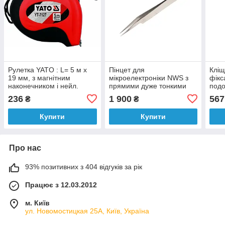
Рулетка YATO : L= 5 м x
Пінцет для
Кліщ
19 мм, з магнітним
мікроелектроніки NWS з
фікс
наконечником і нейл.
прямими дуже тонкими
подо
покриттям [12/120]
кінцями, антимагнітний L=
170
236
1 900
567
₴
₴
110 мм
Купити
Купити
Про нас
93% позитивних з 404 відгуків за рік
Працює з 12.03.2012
м. Київ
ул. Новомостицкая 25А, Київ, Україна