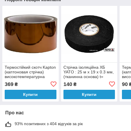
Термостійкий скотч Kapton
Стрічка ізоляційна ХБ
Терм
(каптоновая стрічка)
YATO : 25 м x 19 x 0.3 мм,
(кап
високотемпературна
(тканинна основа) t=
висо
поліамідна стрічка 40 мм
-40°С - +105°С. чорна
полі
369
140
90
₴
₴
33 м
33 м
Купити
Купити
Про нас
93% позитивних з 404 відгуків за рік