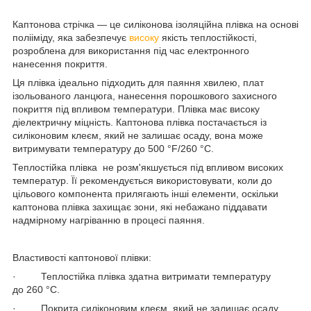
Каптонова стрічка — це силіконова ізоляційна плівка на основі
полііміду, яка забезпечує
високу
якість теплостійкості,
розроблена для використання під час електронного
нанесення покриття.
Ця плівка ідеально підходить для паяння хвилею, плат
ізольованого ланцюга, нанесення порошкового захисного
покриття під впливом температури. Плівка має високу
діелектричну міцність. Каптонова плівка постачається із
силіконовим клеєм, який не залишає осаду, вона може
витримувати температуру до 500 °F/260 °C.
Теплостійка плівка не розм'якшується під впливом високих
температур. Її рекомендується використовувати, коли до
цільового компонента прилягають інші елементи, оскільки
каптонова плівка захищає зони, які небажано піддавати
надмірному нагріванню в процесі паяння.
Властивості каптонової плівки:
· Теплостійка плівка здатна витримати температуру
до 260 °C.
· Покрита силіконовим клеєм, який не залишає осаду.