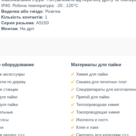
IP40. Робоча температура: -20...120°C
Виделка або гніздо
: Розетка
Кількість контактів
: 1
Серия разьема
: AS150
Монтаж
: На дріт
 оборудование
Материалы для пайки
е аксессуары
Химия для пайки
ели по дереву
Смывка для печатных плат
е станции
Спецпрепараты для изготовлен
для пайки
Припой для пайки
для пайки
Теплопроводная химия
яльные
Токопроводящая химия
сосы
Изолента и скотч
ки
Клея и лаки
 в раздел >>>
Смотреть все категории >>>