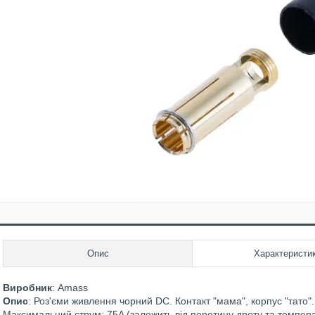
Опис
Характеристи
Виробник
: Amass
Опис
: Роз'єми живлення чорний DC. Контакт "мама", корпус "тато".
Максимальний струм: 75A (залежить від перетину дроту та температ