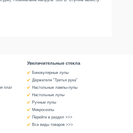
Увеличительные стекла
Бинокулярные лупы
Держатели "Третья рука"
ия плат
Настольные лампы-лупы
Настольные лупы
Ручные лупы
Микроскопы
Перейти в раздел >>>
Все виды товаров >>>