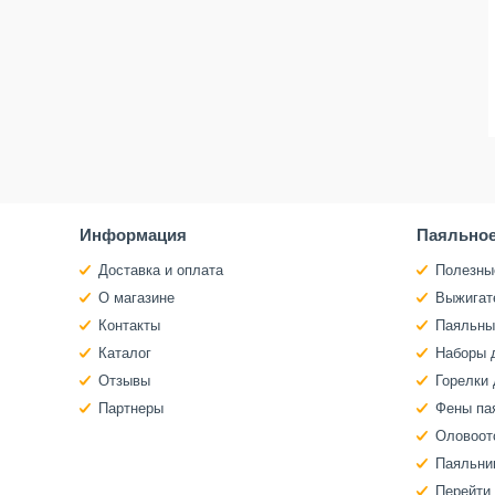
Информация
Паяльное
Доставка и оплата
Полезны
О магазине
Выжигат
Контакты
Паяльны
Каталог
Наборы 
Отзывы
Горелки 
Партнеры
Фены па
Оловоот
Паяльни
Перейти