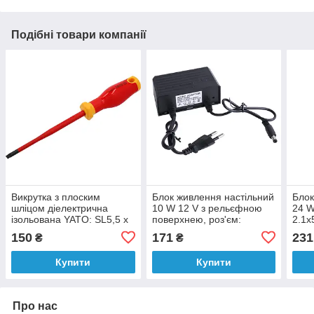
Подібні товари компанії
Викрутка з плоским
Блок живлення настільний
Блок
шліцом діелектрична
10 W 12 V з рельєфною
24 W
ізольована YATO: SL5,5 x
поверхнею, роз'єм:
2.1x
125/ 223 мм, оголений
2.1x5.5mm OV-A009
150
171
231
₴
₴
шліц-17мм [12]
Купити
Купити
Про нас