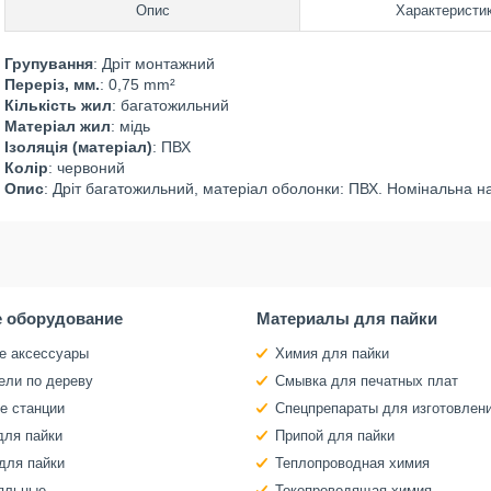
Опис
Характеристи
Групування
: Дріт монтажний
Переріз, мм.
: 0,75 mm²
Кількість жил
: багатожильний
Матеріал жил
: мідь
Ізоляція (матеріал)
: ПВХ
Колір
: червоний
Опис
: Дріт багатожильний, матеріал оболонки: ПВХ. Номінальна на
 оборудование
Материалы для пайки
е аксессуары
Химия для пайки
ели по дереву
Смывка для печатных плат
е станции
Спецпрепараты для изготовлен
для пайки
Припой для пайки
для пайки
Теплопроводная химия
яльные
Токопроводящая химия