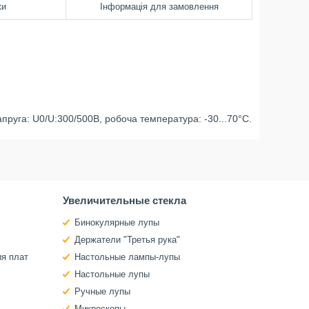
ки
Інформація для замовлення
пруга: U0/U:300/500В, робоча температура: -30...70°C.
Увеличительные стекла
Бинокулярные лупы
Держатели "Третья рука"
ия плат
Настольные лампы-лупы
Настольные лупы
Ручные лупы
Микроскопы