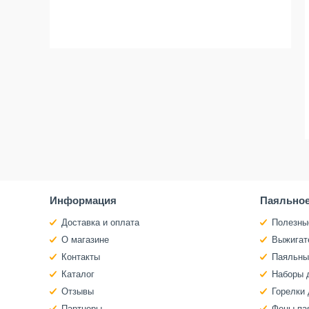
Информация
Паяльное
Доставка и оплата
Полезны
О магазине
Выжигат
Контакты
Паяльны
Каталог
Наборы 
Отзывы
Горелки 
Партнеры
Фены па