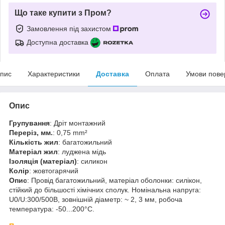
Що таке купити з Пром?
Замовлення під захистом
Доступна доставка
пис
Характеристики
Доставка
Оплата
Умови пове
Опис
Групування
: Дріт монтажний
Переріз, мм.
: 0,75 mm²
Кількість жил
: багатожильний
Матеріал жил
: луджена мідь
Ізоляція (матеріал)
: силикон
Колір
: жовтогарячий
Опис
: Провід багатожильний, матеріал оболонки: силікон,
стійкий до більшості хімічних сполук. Номінальна напруга:
U0/U:300/500В, зовнішній діаметр: ~ 2, 3 мм, робоча
температура: -50...200°C.