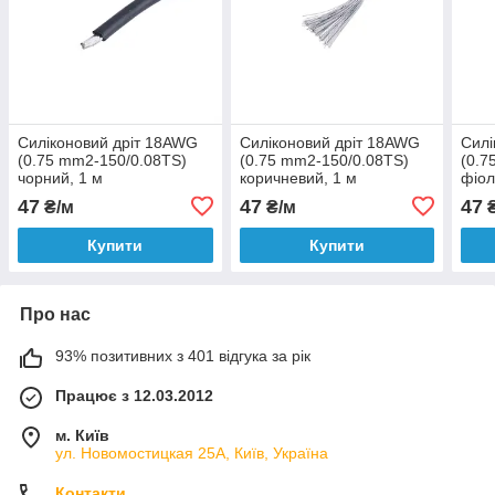
Силіконовий дріт 18AWG
Силіконовий дріт 18AWG
Силі
(0.75 mm2-150/0.08TS)
(0.75 mm2-150/0.08TS)
(0.7
чорний, 1 м
коричневий, 1 м
фіол
47
47
47
₴/м
₴/м
₴
Купити
Купити
Про нас
93% позитивних з 401 відгука за рік
Працює з 12.03.2012
м. Київ
ул. Новомостицкая 25А, Київ, Україна
Контакти