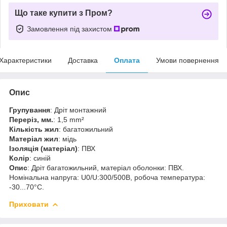
Що таке купити з Пром?
Замовлення під захистом
Характеристики
Доставка
Оплата
Умови повернення
Опис
Групування
: Дріт монтажний
Переріз, мм.
: 1,5 mm²
Кількість жил
: багатожильний
Матеріал жил
: мідь
Ізоляція (матеріал)
: ПВХ
Колір
: синій
Опис
: Дріт багатожильний, матеріал оболонки: ПВХ.
Номінальна напруга: U0/U:300/500В, робоча температура:
-30...70°C.
Приховати