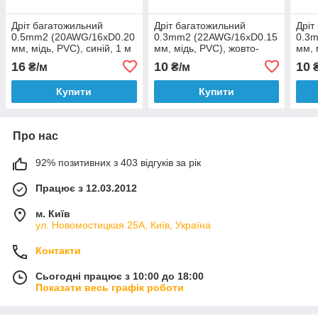
Дріт багатожильний
Дріт багатожильний
Дріт
0.5mm2 (20AWG/16xD0.20
0.3mm2 (22AWG/16xD0.15
0.3
мм, мідь, PVC), синій, 1 м
мм, мідь, PVC), жовто-
мм, 
зелений, 1 м
м
16
10
10
₴/м
₴/м
₴
Купити
Купити
Про нас
92% позитивних з 403 відгуків за рік
Працює з 12.03.2012
м. Київ
ул. Новомостицкая 25А, Київ, Україна
Контакти
Сьогодні працює з 10:00 до 18:00
Показати весь графік роботи