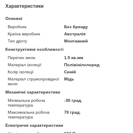
Характеристики
Основні
Виробник
Без бренду
Країна виробник
Австралія
Тип дроту
Монтажний
Конструктивні особливості
Перетин жили
1.5 кв.мм
Матеріал ізоляції
Полівінілхлорид
Колір ізоляції
Синій
Матеріал струмопровідної
Мідь
жили
Механічні характеристики
Мінімальна робоча
-30 град.
температура
Максимальна робоча
70 град.
температура
Електричні характеристики