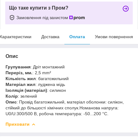
Що таке купити з Пром?
Замовлення під захистом
Характеристики
Доставка
Оплата
Умови повернення
Опис
Групування
: Дріт монтажний
Переріз, мм.
: 2,5 mm²
Кількість жил
: багатожильний
Матеріал жил
: луджена мідь
Ізоляція (матеріал)
: силикон
Колір
: зелений
Опис
: Провід багатожильний, матеріал оболонки: силікон,
стійкий до більшості хімічних сполук.Номанова напруга:
U0/U:300/500 В, робоча температура: -50...200 °C.
Приховати