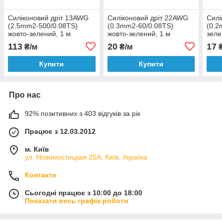
Силіконовий дріт 13AWG
Силіконовий дріт 22AWG
Силі
(2.5mm2-500/0.08TS)
(0.3mm2-60/0.08TS)
(0.2
жовто-зелений, 1 м
жовто-зелений, 1 м
зеле
113
20
17
₴/м
₴/м
₴
Купити
Купити
Про нас
92% позитивних з 403 відгуків за рік
Працює з 12.03.2012
м. Київ
ул. Новомостицкая 25А, Київ, Україна
Контакти
Сьогодні працює з 10:00 до 18:00
Показати весь графік роботи