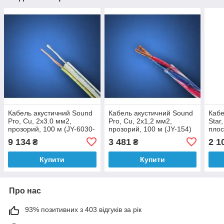
Кабель акустичний Sound
Кабель акустичний Sound
Кабе
Pro, Cu, 2х3.0 мм2,
Pro, Cu, 2х1,2 мм2,
Star
прозорий, 100 м (JY-6030-
прозорий, 100 м (JY-154)
плос
TC)
чорн
9 134
3 481
2 1
₴
₴
Купити
Купити
Про нас
93% позитивних з 403 відгуків за рік