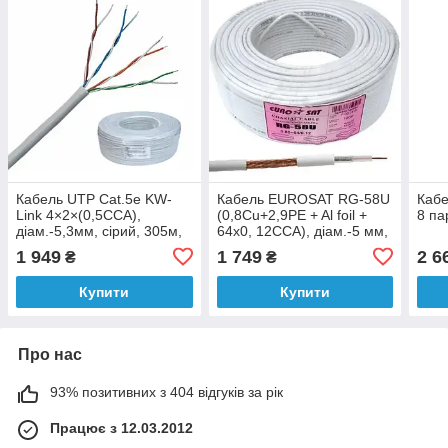
Кабель UTP Сat.5e KW-
Кабель EUROSAT RG-58U
Кабе
Link 4×2×(0,5CCA),
(0,8Cu+2,9PE + Al foil +
8 па
діам.-5,3мм, сірий, 305м,
64x0, 12CCA), діам.-5 мм,
без коробки
білий, 100 м
1 949
1 749
2 6
₴
₴
Купити
Купити
Про нас
93% позитивних з 404 відгуків за рік
Працює з 12.03.2012