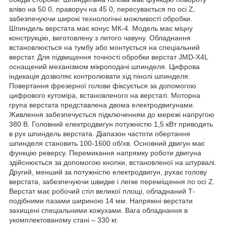
вліво на 50 0, праворуч на 45 0, пересувається по осі Z,
забезпечуючи широкі технологічні можливості обробки.
Шпиндель верстата має конус МК-4. Модель має міцну
конструкцію, виготовлену з литого чавуну. Обладнання
встановлюється на тумбу або монтується на спеціальний
верстат. Для підвищення точності обробки верстат JMD-X4L
оснащений механізмом мікроподачі шпинделя. Цифрова
індикація дозволяє контролювати хід пінолі шпинделя.
Повертання фрезерної голови фіксується за допомогою
цифрового кутоміра, встановленого на верстаті. Моторна
група верстата представлена двома електродвигунами.
Живлення забезпечується підключенням до мережі напругою
380 В. Головний електродвигун потужністю 1,5 кВт приводить
в рух шпиндель верстата. Діапазон частоти обертання
шпинделя становить 100-1600 об/хв. Основний двигун має
функцію реверсу. Перемикання напрямку роботи двигуна
здійснюється за допомогою кнопки, встановленої на штурвалі.
Другий, менший за потужністю електродвигун, рухає голову
верстата, забезпечуючи швидке і легке переміщення по осі Z.
Верстат має робочий стіл великої площі, обладнаний Т-
подібними пазами шириною 14 мм. Напрямні верстати
захищені спеціальними кожухами. Вага обладнання в
укомплектованому стані – 330 кг.