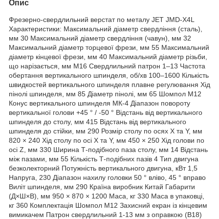
Опис
Фрезерно-свердлильний верстат по металу JET JMD-X4L
Характеристики: Максимальний діаметр свердління (сталь),
мм 30 Максимальний діаметр свердління (чавун), мм 32
Максимальний діаметр торцевої фрези, мм 55 Максимальний
діаметр кінцевої фрези, мм 40 Максимальний діаметр різьби,
що нарізається, мм M16 Свердлильний патрон 1–13 Частота
обертання вертикального шпинделя, об/хв 100–1600 Кількість
швидкостей вертикального шпинделя плавне регулювання Хід
пінолі шпинделя, мм 85 Діаметр пінолі, мм 65 Шомпол М12
Конус вертикального шпинделя МК-4 Діапазон повороту
вертикальної голови +45 ° / -50 ° Відстань від вертикального
шпинделя до столу, мм 415 Відстань від вертикального
шпинделя до стійки, мм 290 Розмір столу по осях X та Y, мм
820 × 240 Хід столу по осі X та Y, мм 450 × 250 Хід голови по
осі Z, мм 330 Ширина Т-подібного паза столу, мм 14 Відстань
між пазами, мм 55 Кількість Т-подібних пазів 4 Тип двигуна
безколекторний Потужність вертикального двигуна, кВт 1,5
Напруга, 230 Діапазон нахилу головки 50 ° вліво, 45 ° вправо
Виліт шпинделя, мм 290 Країна виробник Китай Габарити
(Д×Ш×В), мм 950 × 870 × 1200 Маса, кг 330 Маса в упаковці,
кг 360 Комплектація Шомпол M12 Захисний екран із кінцевим
вимикачем Патрон свердлильний 1-13 мм з оправкою (B18)