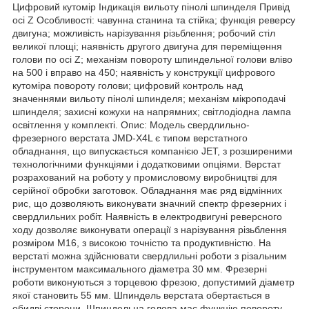
Цифровий кутомір Індикація вильоту пінолі шпинделя Привід
осі Z Особливості: чавунна станина та стійка; функція реверсу
двигуна; можливість нарізування різьблення; робочий стіл
великої площі; наявність другого двигуна для переміщення
голови по осі Z; механізм повороту шпиндельної голови вліво
на 500 і вправо на 450; наявність у конструкції цифрового
кутоміра повороту голови; цифровий контроль над
значеннями вильоту пінолі шпинделя; механізм мікроподачі
шпинделя; захисні кожухи на напрямних; світлодіодна лампа
освітлення у комплекті. Опис: Модель свердлильно-
фрезерного верстата JMD-X4L є типом верстатного
обладнання, що випускається компанією JET, з розширеними
технологічними функціями і додатковими опціями. Верстат
розрахований на роботу у промисловому виробництві для
серійної обробки заготовок. Обладнання має ряд відмінних
рис, що дозволяють виконувати значний спектр фрезерних і
свердлильних робіт. Наявність в електродвигуні реверсного
ходу дозволяє виконувати операції з нарізування різьблення
розміром М16, з високою точністю та продуктивністю. На
верстаті можна здійснювати свердлильні роботи з різальним
інструментом максимального діаметра 30 мм. Фрезерні
роботи виконуються з торцевою фрезою, допустимий діаметр
якої становить 55 мм. Шпиндель верстата обертається в
обидві сторони. Шпиндельна голова має функцію повороту