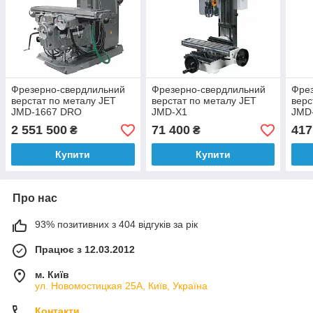
Фрезерно-свердлильний
Фрезерно-свердлильний
Фре
верстат по металу JET
верстат по металу JET
верс
JMD-1667 DRO
JMD-X1
JMD
2 551 500
71 400
417
₴
₴
Купити
Купити
Про нас
93% позитивних з 404 відгуків за рік
Працює з 12.03.2012
м. Київ
ул. Новомостицкая 25А, Київ, Україна
Контакти