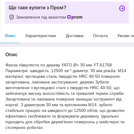
Що таке купити з Пром?
Замовлення під захистом
Опис
Характеристики
Доставка
Оплата
Умови п
Опис
Фреза півкуляста по дереву YATO Ø= 30 мм YT-61768
Параметри: швидкість: 12500 хв⁻¹ діаметр: 30 мм різьба: M14
матеріал: вуглецева сталь твердістю HRC 40-50 поверхня:
загартована, лакована застосування: дерево Зубило
виготовлене з вуглецевої сталі з твердістю HRC 40-50, що
забезпечує високу зносостійкість та тривалий термін служби.
Загартована та лакована поверхня захищає інструмент від
корозії. З діаметром 30 мм та кріпленням M14, зубило
стабільно працює на швидкості до 12500 об/хв, що дозволяє
ефективно скоблювати та формувати деревину. Ідеально
підходить для обробки дерев'яних поверхонь у майстерні та
столярних роботах.