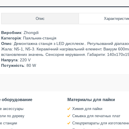
Опис
Характеристи
Виробник
: Zhongdi
Категорія
: Паяльник-станція
Опис
: Демонтажна станція з LED дисплеєм.. Регульований діапазо
Жала: N5-1, N5-3. Керамічний нагрівальний елемент. Вакуум 600
встановлених значень. Сенсорне керування. Габарити: 140x170x
Напруга
: 220 V
Потужність
: 80 W
 оборудование
Материалы для пайки
е аксессуары
Химия для пайки
ели по дереву
Смывка для печатных плат
е станции
Спецпрепараты для изготовлен