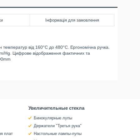
ки
Інформація для замовлення
н температур від 160°C до 480°C. Ергономічна ручка.
mm/Hg. Цифрове відображення фактичних та
190mm
Увеличительные стекла
Бинокулярные лупы
Держатели "Третья рука"
ия плат
Настольные лампы-лупы