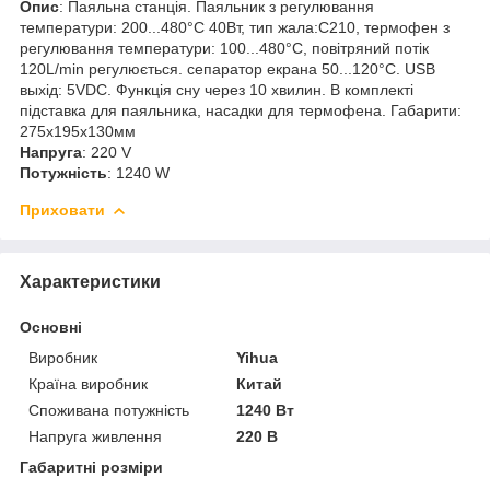
Опис
: Паяльна станція. Паяльник з регулювання
температури: 200...480°C 40Вт, тип жала:C210, термофен з
регулювання температури: 100...480°C, повітряний потік
120L/min регулюється. сепаратор екрана 50...120°C. USB
выхід: 5VDC. Функція сну через 10 хвилин. В комплекті
підставка для паяльника, насадки для термофена. Габарити:
275x195x130мм
Напруга
: 220 V
Потужність
: 1240 W
Приховати
Характеристики
Основні
Виробник
Yihua
Країна виробник
Китай
Споживана потужність
1240 Вт
Напруга живлення
220 В
Габаритні розміри