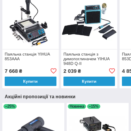
Паяльна станція YIHUA
Паяльна станція з
Паял
853AAA
димопоглиначем YIHUA
853
948D Q-II
7 668
2 039
4 8
₴
₴
Купити
Купити
Акційні пропозиції та новинки
–25%
Новинка
–15%