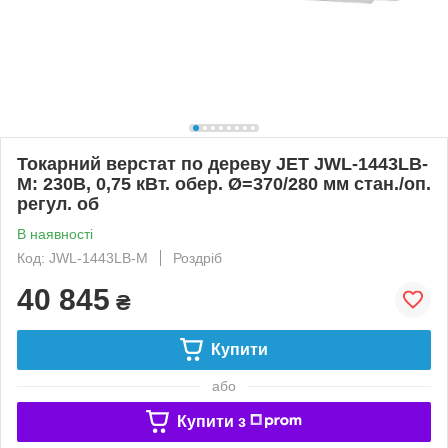
Токарний верстат по дереву JET JWL-1443LB-
M: 230В, 0,75 кВт. обер. Ø=370/280 мм стан./оп.
регул. об
В наявності
Код: JWL-1443LB-M
Роздріб
40 845
₴
Купити
або
Купити з