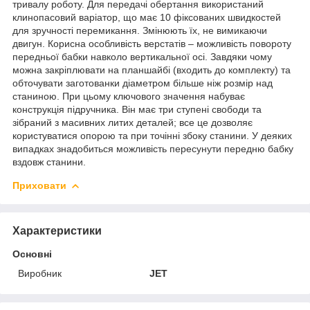
тривалу роботу. Для передачі обертання використаний
клинопасовий варіатор, що має 10 фіксованих швидкостей
для зручності перемикання. Змінюють їх, не вимикаючи
двигун. Корисна особливість верстатів – можливість повороту
передньої бабки навколо вертикальної осі. Завдяки чому
можна закріплювати на планшайбі (входить до комплекту) та
обточувати заготованки діаметром більше ніж розмір над
станиною. При цьому ключового значення набуває
конструкція підручника. Він має три ступені свободи та
зібраний з масивних литих деталей; все це дозволяє
користуватися опорою та при точінні збоку станини. У деяких
випадках знадобиться можливість пересунути передню бабку
вздовж станини.
Приховати
Характеристики
Основні
Виробник
JET