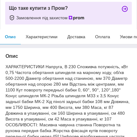
Що таке купити з Пром?
Замовлення під захистом
Опис
Характеристики
Доставка
Оплата
Умови п
Опис
ХАРАКТЕРИСТИКИ Напруга, В 230 Споживча потужність, кВт
0,75 Частота обертання шпинделя на марному ходу, об/хв
500-2200 Діаметр обертання над станиною, мм 370 Діаметр
обертання над опорою 280 мм Відстань між центрами, мм
1100 Кут повороту передньої бабки 0, 60°, 90°, 120°,180°
Конус шпинделя МК-2 Різьба шпинделя М33 х 3,5 Конус
задньої бабки МК-2 Хід пінолі задньої бабки 108 мм Довжина,
мм 1750 Ширина, мм 400 Висота, мм 380 Маса, кг 87
Довжина в упакуванні, см 160 Ширина в упакуванні, см 480
Висота в упакуванні, см 42 Маса в упакуванні, кг 107
ОСОБЛИВОСТІ: Масивна чавунна станина Поворотна та
рухома передня бабка Жорстка фіксація кутів повороту
передньої бабки через 45º Цифрове відображення частоти