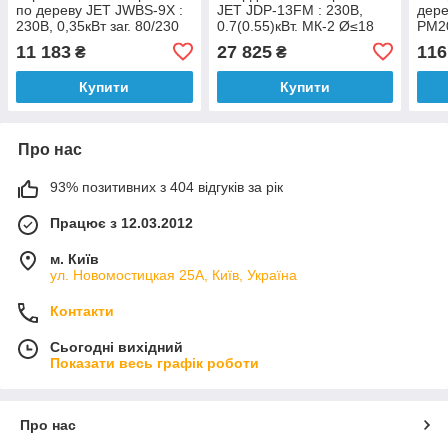
по дереву JET JWBS-9X :
JET JDP-13FM : 230В,
дер
230В, 0,35кВт заг. 80/230
0.7(0.55)кВт. МК-2 Ø≤18
PM20
мм 0-45° полотно 1575х3-
мм. 12 шв. 250 - 2500об.
кВт
11 183
27 825
116
₴
₴
10мм
Купити
Купити
Про нас
93% позитивних з 404 відгуків за рік
Працює з 12.03.2012
м. Київ
ул. Новомостицкая 25А, Київ, Україна
Контакти
Сьогодні вихідний
Показати весь графік роботи
Про нас