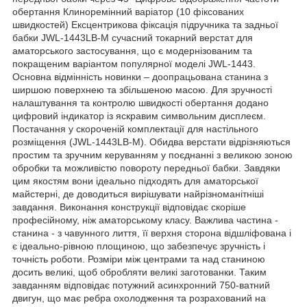
обертання Клиноремінний варіатор (10 фіксованих
швидкостей) Ексцентрикова фіксація підручника та задньої
бабки JWL-1443LB-M сучасний токарний верстат для
аматорського застосування, що є модернізованим та
покращеним варіантом популярної моделі JWL-1443.
Основна відмінність новинки – доопрацьована станина з
ширшою поверхнею та збільшеною масою. Для зручності
налаштування та контролю швидкості обертання додано
цифровий індикатор із яскравим символьним дисплеєм.
Постачання у скороченій комплектації для настільного
розміщення (JWL-1443LB-M). Обидва верстати відрізняються
простим та зручним керуванням у поєднанні з великою зоною
обробки та можливістю повороту передньої бабки. Завдяки
цим якостям вони ідеально підходять для аматорської
майстерні, де доводиться вирішувати найрізноманітніші
завдання. Виконання конструкції відповідає скоріше
професійному, ніж аматорському класу. Важлива частина -
станина - з чавунного лиття, її верхня сторона відшліфована і
є ідеально-рівною площиною, що забезпечує зручність і
точність роботи. Розміри між центрами та над станиною
досить великі, щоб обробляти великі заготованки. Таким
завданням відповідає потужний асинхронний 750-ватний
двигун, що має ребра охолодження та розрахований на