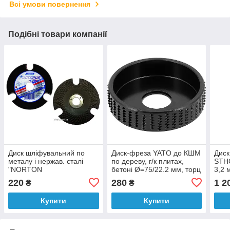
Всі умови повернення
Подібні товари компанії
Диск шліфувальний по
Диск-фреза YATO до КШМ
Диск
металу і нержав. сталі
по дереву, г/к плитах,
STHO
"NORTON
бетоні Ø=75/22.2 мм, торц
3,2 
OCTOPUS";Ø=125/22,2
фреза b= 18 мм
220
280
1 2
₴
₴
мм, t= 4.0мм P60 з
прорізами
Купити
Купити