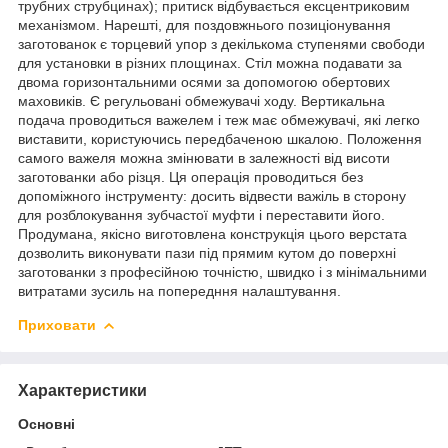
трубних струбцинах); притиск відбувається ексцентриковим
механізмом. Нарешті, для поздовжнього позиціонування
заготованок є торцевий упор з декількома ступенями свободи
для установки в різних площинах. Стіл можна подавати за
двома горизонтальними осями за допомогою обертових
маховиків. Є регульовані обмежувачі ходу. Вертикальна
подача проводиться важелем і теж має обмежувачі, які легко
виставити, користуючись передбаченою шкалою. Положення
самого важеля можна змінювати в залежності від висоти
заготованки або різця. Ця операція проводиться без
допоміжного інструменту: досить відвести важіль в сторону
для розблокування зубчастої муфти і переставити його.
Продумана, якісно виготовлена конструкція цього верстата
дозволить виконувати пази під прямим кутом до поверхні
заготованки з професійною точністю, швидко і з мінімальними
витратами зусиль на попередння налаштування.
Приховати
Характеристики
Основні