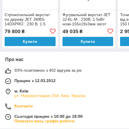
Стрічкопильний верстат
Фугувальний верстат JET
Точи
по дереву JET JWBS-
JJ-6L-M : 230В, 1.5кВт
від 
14DXPRO : 230 В, 1.5
ножі-155х19х3мм загот
150 
(0,93) кВт; полотно 2667х
150мм (2 М)
12,7
79 800
49 035
2 9
₴
₴
3-19 мм
Купити
Купити
Про нас
93% позитивних з 402 відгуків за рік
Працює з 12.03.2012
м. Київ
ул. Новомостицкая 25А, Київ, Україна
Контакти
Сьогодні працює з 10:00 до 18:00
Показати весь графік роботи