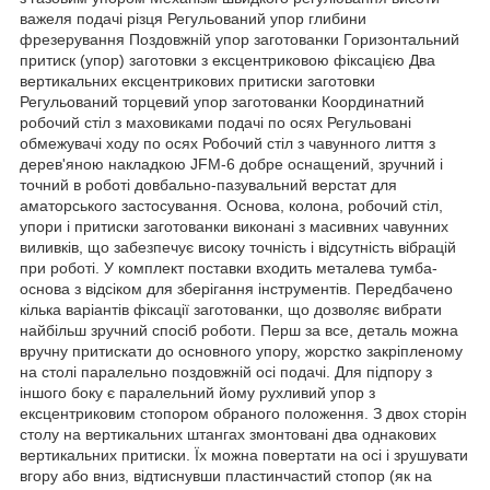
важеля подачі різця Регульований упор глибини
фрезерування Поздовжній упор заготованки Горизонтальний
притиск (упор) заготовки з ексцентриковою фіксацією Два
вертикальних ексцентрикових притиски заготовки
Регульований торцевий упор заготованки Координатний
робочий стіл з маховиками подачі по осях Регульовані
обмежувачі ходу по осях Робочий стіл з чавунного лиття з
дерев'яною накладкою JFM-6 добре оснащений, зручний і
точний в роботі довбально-пазувальний верстат для
аматорського застосування. Основа, колона, робочий стіл,
упори і притиски заготованки виконані з масивних чавунних
виливків, що забезпечує високу точність і відсутність вібрацій
при роботі. У комплект поставки входить металева тумба-
основа з відсіком для зберігання інструментів. Передбачено
кілька варіантів фіксації заготованки, що дозволяє вибрати
найбільш зручний спосіб роботи. Перш за все, деталь можна
вручну притискати до основного упору, жорстко закріпленому
на столі паралельно поздовжній осі подачі. Для підпору з
іншого боку є паралельний йому рухливий упор з
ексцентриковим стопором обраного положення. З двох сторін
столу на вертикальних штангах змонтовані два однакових
вертикальних притиски. Їх можна повертати на осі і зрушувати
вгору або вниз, відтиснувши пластинчастий стопор (як на