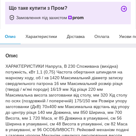
Що таке купити з Пром?
Замовлення під захистом
Опис
Характеристики
Доставка
Оплата
Умови п
Опис
ХАРАКТЕРИСТИКИ Напруга, В 230 Споживана (вихідна)
потужність, кВт 1,1 (0,75) Частота обертання шпинделя на
марному ходу, об / хв 1420 Максимальний діаметр затиску
свердлильного патрона 16 мм Максимальний розмір різця
(тверді / м'які породи) 16/19 мм Хід різця 220 мм
Максимальна висота заготованки від столу, мм 320 Хід столу
по осях (поздовжній / поперечній) 175/150 мм Розміри упору
заготованки (ДхВ) 70х400 мм Максимальна відстань від упору
до центру різця 140 мм Довжина, мм 850 Ширина, мм 700
Висота, мм 1 720 Маса, кг 85 Довжина в упакуванні, см 56
Ширина в упакуванні, см 48 Висота в упакуванні, см 82 Маса
в упакуванні, кг 96 ОСОБЛИВОСТІ: Рейковий механізм подачі
з газовим упором Механізм швидкого регулювання висоти