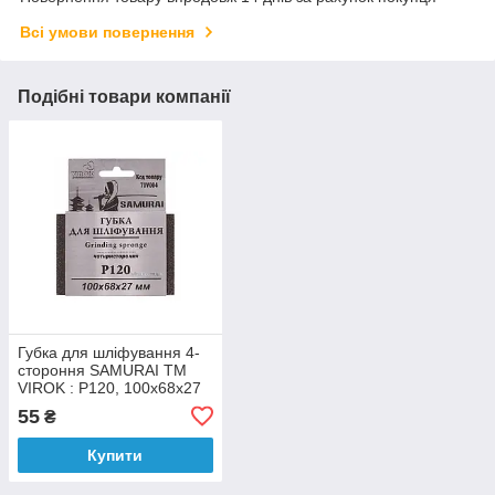
Всі умови повернення
Подібні товари компанії
Губка для шліфування 4-
стороння SAMURAI ТМ
VIROK : Р120, 100х68х27
мм [250]
55
₴
Купити