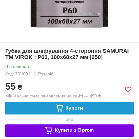
Губка для шліфування 4-стороння SAMURAI
ТМ VIROK : Р60, 100х68х27 мм [250]
В наявності
Код: 70V001
Роздріб
55
₴
Мінімальна сума замовлення на сайті — 450 ₴
Купити
або
Купити з