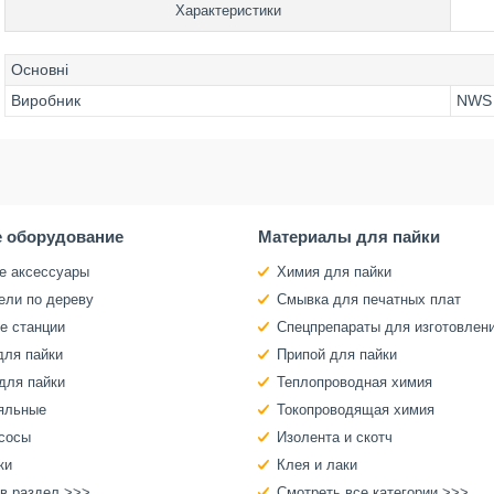
Характеристики
Основні
Виробник
NWS
 оборудование
Материалы для пайки
е аксессуары
Химия для пайки
ели по дереву
Смывка для печатных плат
е станции
Спецпрепараты для изготовлен
для пайки
Припой для пайки
для пайки
Теплопроводная химия
яльные
Токопроводящая химия
сосы
Изолента и скотч
ки
Клея и лаки
 в раздел >>>
Смотреть все категории >>>