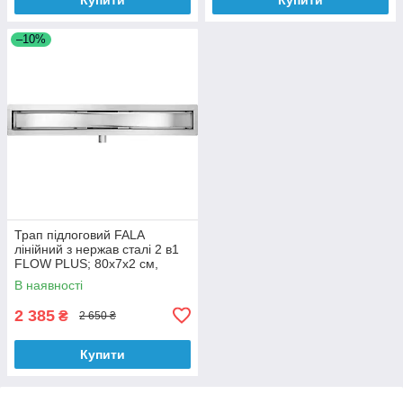
–10%
Трап підлоговий FALA
лінійний з нержав сталі 2 в1
FLOW PLUS; 80х7х2 см,
сифон- 52 мм, манжета- 20
В наявності
мм
2 385
₴
2 650 ₴
Купити