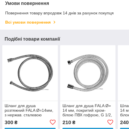
Умови повернення
Повернення товару впродовж 14 днів за рахунок покупця
Всі умови повернення
Подібні товари компанії
Шланг для душа
Шланг для душа FALA Ø=
Шлан
розтяжний FALA Ø=14мм,
14 мм, покритий хром-
14 м
з нержав. сталевою
білою ПВХ гофрою, G 1/2,
біло
хромованою гофрою, G
l= 1,5 м [50]
l= 2 
300
210
240
₴
₴
1/2, l=1,25-1,75м [50]