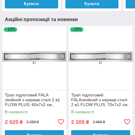
Купити
Купити
Акційні пропозиції та новинки
–10%
–10%
Трап підлоговий FALA
Трап підлоговий
лінійний з нержав сталі 2 в1
FALAлінійний з нержав сталі
FLOW PLUS; 60х7х2 см,
2 в1 FLOW PLUS; 70х7х2 см,
сифон- 52 мм, манжета- 20
сифон- 52 мм, манжета- 20
В наявності
В наявності
мм
мм
2 025
2 205
₴
₴
2 250 ₴
2 450 ₴
Купити
Купити