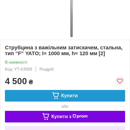
Струбцина з важільним затискачем, стальна,
тип "F" YATO; l= 1000 мм, h= 120 мм [2]
В наявності
Код: YT-63958
Роздріб
4 500
₴
Купити
або
Купити з