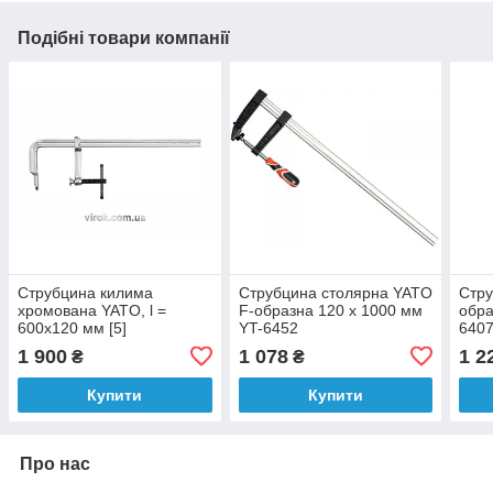
Подібні товари компанії
Струбцина килима
Струбцина столярна YATO
Стру
хромована YATO, l =
F-образна 120 x 1000 мм
обра
600х120 мм [5]
YT-6452
640
1 900
1 078
1 2
₴
₴
Купити
Купити
Про нас